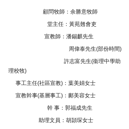
顧問牧師：余勝意牧師
堂主任：
黃苑翹會吏
宣教師：潘錫麒先生
周偉泰
先生(部
份時間)
許志富
先生
(
衞理中學助
理校牧
)
事工主任
(
社區宣教
)：
葉美娟女士
宣教幹事(
基層
事工)：鄺美容
女士
幹 事：
郭福成先生
助理文員
：胡頴琛女士