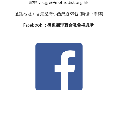
電郵
：
lc.jge@methodist.org.hk 
通訊地址
：
香港柴灣小西灣道33號 (衞理中學轉)
Facebook 
：
循道衞理聯合教會禧恩堂